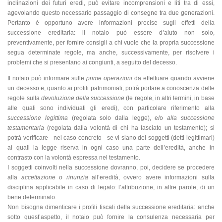
inclinazioni dei futuri eredi, può evitare incomprensioni e liti tra di essi,
agevolando questo necessario passaggio di consegne tra due generazioni.
Pertanto è opportuno avere informazioni precise sugli effetti della
successione ereditaria: il notaio può essere d’aiuto non solo,
preventivamente, per fornire consigli a chi vuole che la propria successione
segua determinate regole, ma anche, successivamente, per risolvere i
problemi che si presentano ai congiunti, a seguito del decesso.
Il notaio può informare sulle
prime operazioni
da effettuare quando avviene
un decesso e, quanto ai profili patrimoniali, potrà portare a conoscenza delle
regole sulla
devoluzione della successione
(le regole, in altri termini, in base
alle quali sono individuati gli eredi), con particolare riferimento alla
successione legittima
(regolata solo dalla legge), e/o
alla successione
testamentaria
(regolata dalla volontà di chi ha lasciato un testamento); si
potrà verificare - nel caso concreto - se vi siano dei soggetti (detti legittimari)
ai quali la legge riserva in ogni caso una parte dell’eredità, anche in
contrasto con la volontà espressa nel testamento.
I soggetti coinvolti nella successione dovranno, poi, decidere se procedere
alla
accettazione o rinunzia
all’eredità, ovvero avere informazioni sulla
disciplina applicabile in caso di legato: l’attribuzione, in altre parole, di un
bene determinato.
Non bisogna dimenticare i profili fiscali della successione ereditaria: anche
sotto quest’aspetto, il notaio può fornire la consulenza necessaria per